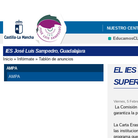
NUESTRO CEN
EducamosC
VI PLAN DE É
IES José Luis Sampedro, Guadalajara
NECESIDADES ES
Inicio
»
Infórmate
»
Tablón de anuncios
Se encuentra usted aquí
EL IE
AMPA
AMPA
SUPER
Viernes, 5 Febr
La Comisión
garantiza la 
La Carta Eras
las instituci
programa que 