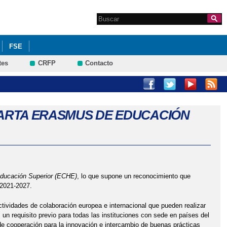
Search this site
Formulario de
búsqueda
FSE
tes
CRFP
Contacto
NO Y REFUERZO DE LA RED DE APOYO PARA EL ALUMNADO CON
 CARTA ERASMUS DE EDUCACIÓN
ducación Superior (ECHE)
, lo que supone un reconocimiento que
 2021-2027.
tividades de colaboración europea e internacional que pueden realizar
un requisito previo para todas las instituciones con sede en países del
de cooperación para la innovación e intercambio de buenas prácticas