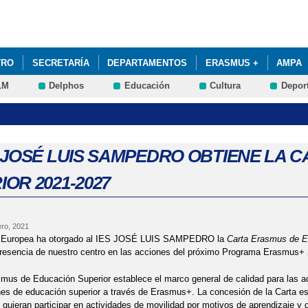
Pasar al
contenido
principal
TRO
SECRETARÍA
DEPARTAMENTOS
ERASMUS +
AMPA
LM
Delphos
Educación
Cultura
Depor
XITO EDUCATIVO Y PREVENCIÓN DEL ABANDONO EDUCATIVO TEMPRA
PECÍFICAS DE APOYO EDUCATIVO
S JOSÉ LUIS SAMPEDRO OBTIENE LA
IOR 2021-2027
ero, 2021
 Europea ha otorgado al IES JOSÉ LUIS SAMPEDRO la
Carta Erasmus de E
presencia de nuestro centro en las acciones del próximo Programa Erasmus+
mus de Educación Superior establece el marco general de calidad para las ac
ones de educación superior a través de Erasmus+. La concesión de la Carta es 
quieran participar en actividades de movilidad por motivos de aprendizaje y 