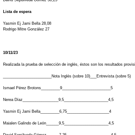
Lista de espera
Yasmin Ej Jami Bella 28,08
Rodrigo Mitre González 27
10/11/23
Realizada la prueba de selección de inglés, éstos son los resultados provis
_______________________Nota Inglés (sobre 10)___Entrevista (sobre 5)
Ismael Pérez Brotons_________9_______________________5
Nerea Díaz_________________9,5_____________________4,5
Yasmin Ej Jami Bella_________6,75____________________4
Maialen Galindo de León______9,5_____________________4,5
David Sepúlveda Gómez______7,25_____________________4,5