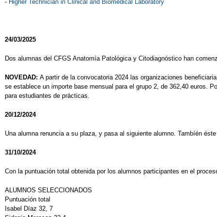
-
Higher Technician in Clinical and Biomedical Laboratory
24/03/2025
Dos alumnas del CFGS Anatomía Patológica y Citodiagnóstico han comenzad
NOVEDAD:
A partir de la convocatoria 2024 las organizaciones beneficiar
se establece un importe base mensual para el grupo 2, de 362,40 euros. P
para estudiantes de prácticas.
20/12/2024
Una alumna renuncia a su plaza, y pasa al siguiente alumno. Tambíén éste 
31/10/2024
Con la puntuación total obtenida por los alumnos participantes en el proc
ALUMNOS SELECCIONADOS
Puntuación total
Isabel Díaz 32, 7