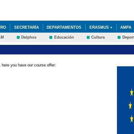
Pasar al
contenido
principal
TRO
SECRETARÍA
DEPARTAMENTOS
ERASMUS +
AMPA
LM
Delphos
Educación
Cultura
Depor
XITO EDUCATIVO Y PREVENCIÓN DEL ABANDONO EDUCATIVO TEMPRA
PECÍFICAS DE APOYO EDUCATIVO
, here you have our course offer: