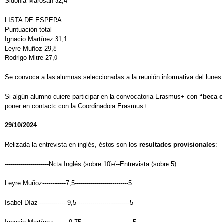
Sidonia Marosan 32,4
LISTA DE ESPERA
Puntuación total
Ignacio Martínez 31,1
Leyre Muñoz 29,8
Rodrigo Mitre 27,0
Se convoca a las alumnas seleccionadas a la reunión informativa del lunes 
Si algún alumno quiere participar en la convocatoria Erasmus+ con
“beca 
poner en contacto con la Coordinadora Erasmus+.
29/10/2024
Relizada la entrevista en inglés, éstos son los
resultados provisionales
:
----------------------Nota Inglés (sobre 10)-/--Entrevista (sobre 5)
Leyre Muñoz------------7,5---------------------------5
Isabel Díaz---------------9,5---------------------------5
Ignacio Martínez--------9,75--------------------------5