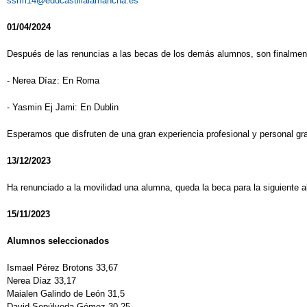
ssrm14@educastillalamancha.es
01/04/2024
Después de las renuncias a las becas de los demás alumnos, son finalmen
- Nerea Díaz: En Roma
- Yasmin Ej Jami: En Dublin
Esperamos que disfruten de una gran experiencia profesional y personal g
13/12/2023
Ha renunciado a la movilidad una alumna, queda la beca para la siguiente a
15/11/2023
Alumnos seleccionados
Ismael Pérez Brotons 33,67
Nerea Díaz 33,17
Maialen Galindo de León 31,5
David Sepúlveda Gómez 30,25