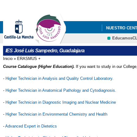
NUESTRO CEN
EducamosC
VI PLAN DE É
IES José Luis Sampedro, Guadalajara
NECESIDADES ES
Inicio
»
ERASMUS +
Se encuentra usted aquí
Course Catalogue (Higher Education).
If you want to study in our College
-
Higher Technician in Analysis and Quality Control Laboratory.
-
Higher Technician in Anatomical Pathology and Cytodiagnosis.
-
Higher Technician in Diagnostic Imaging and Nuclear Medicine
-
Higher Technician in Environmental Chemistry and Health
-
Advanced Expert in Dietetics