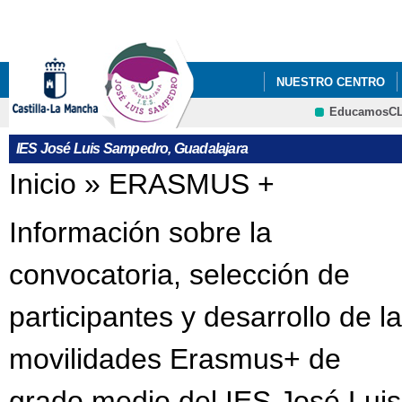
Pa
co
pri
NUESTRO CENTRO
EducamosC
VI PLAN DE ÉXITO 
CRFP
IES José Luis Sampedro, Guadalajara
DE LA RED DE APOYO 
Se encuentra usted aquí
Inicio
»
ERASMUS +
Información sobre la
convocatoria, selección de
participantes y desarrollo de l
movilidades Erasmus+ de
grado medio del IES José Luis