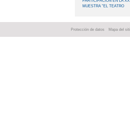
PARTICIPACIÓN EN LA XX
MUESTRA "EL TEATRO
VIENE DE LA ESCUELA"
Protección de datos
Mapa del sit