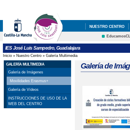
Pa
co
pri
NUESTRO CENTRO
EducamosC
VI PLAN DE ÉXITO 
CRFP
IES José Luis Sampedro, Guadalajara
DE LA RED DE APOYO 
Inicio
»
Nuestro Centro
»
Galería Multimedia
Se encuentra usted aquí
Galería de Imá
GALERÍA MULTIMEDIA
Galería de Imágenes
Movilidades Erasmus+
Galería de Vídeos
INSTRUCCIONES DE USO DE LA
WEB DEL CENTRO