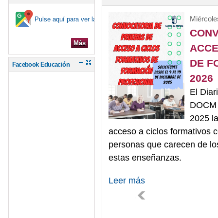
Miércole
Pulse aquí para ver la ubicación en el mapa
CONV
Más
ACCE
DE F
Facebook Educación
2026
El Diar
DOCM h
2025 la
acceso a ciclos formativos 
personas que carecen de lo
estas enseñanzas.
Leer más