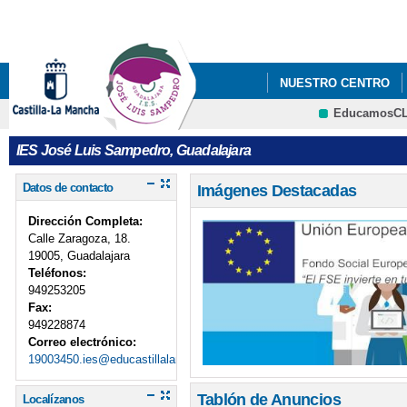
Pa
co
pri
NUESTRO CENTRO
EducamosC
VI PLAN DE ÉXITO 
CRFP
IES José Luis Sampedro, Guadalajara
DE LA RED DE APOYO 
Datos de contacto
Imágenes Destacadas
Dirección Completa:
Calle Zaragoza, 18.
19005, Guadalajara
Teléfonos:
949253205
Fax:
949228874
Correo electrónico:
19003450.ies@educastillalamancha.es
Tablón de Anuncios
Localízanos