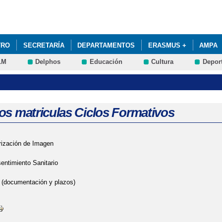
Pasar al
contenido
principal
TRO
SECRETARÍA
DEPARTAMENTOS
ERASMUS +
AMPA
LM
Delphos
Educación
Cultura
Depor
XITO EDUCATIVO Y PREVENCIÓN DEL ABANDONO EDUCATIVO TEMPRA
PECÍFICAS DE APOYO EDUCATIVO
os matriculas Ciclos Formativos
rización de Imagen
entimiento Sanitario
 (documentación y plazos)