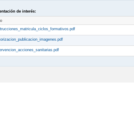
ntación de interés:
to
strucciones_matricula_ciclos_formativos.pdf
torizacion_publicacion_imagenes.pdf
tervencion_acciones_sanitarias.pdf