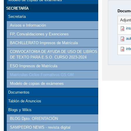
SECRETARÍA
Docume
Secretaría
Adjun
Avisos e Información
in
FP, Convalidaciones y Exenciones
au
BACHILLERATO Impresos de Matrícula
in
CONVOCATORIA DE AYUDA DE USO DE LIBROS
DE TEXTO PARA E.S.O. CURSO 2023-2024
ESO Impresos de Matrícula
Matrículas Ciclos Formativos GS GM
Modelo de copias de exámenes
Documentos
Tablón de Anuncios
Blogs y Wikis
BLOG Dpto. ORIENTACIÓN
SAMPEDRO NEWS - revista digital