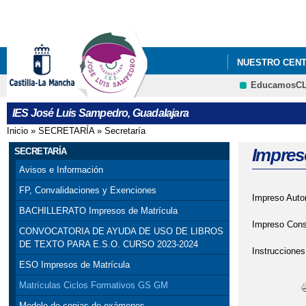
NUESTRO CEN
EducamosC
VI PLAN DE É
IES José Luis Sampedro, Guadalajara
NECESIDADES ES
Inicio
»
SECRETARÍA
»
Secretaría
Se encuentra usted aquí
Impres
SECRETARÍA
Avisos e Información
FP, Convalidaciones y Exenciones
Impreso Auto
BACHILLERATO Impresos de Matrícula
Impreso Cons
CONVOCATORIA DE AYUDA DE USO DE LIBROS
DE TEXTO PARA E.S.O. CURSO 2023-2024
Instrucciones
ESO Impresos de Matrícula
Matrículas Ciclos Formativos GS GM
Modelo de copias de exámenes