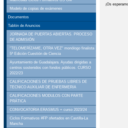
¡Os esperamo
Modelo de copias de exámenes
Documentos
Tablón de Anuncios
JORNADA DE PUERTAS ABIERTAS. PROCESO
DE ADMISIÓN
"TELOMERÍZAME, OTRA VEZ" monólogo finalista
5ª Edición Cuestión de Ciencia
Ayuntamiento de Guadalajara. Ayudas dirigidas a
centros sostenidos con fondos públicos. CURSO
2022/23
CALIFICACIONES DE PRUEBAS LIBRES DE
TECNICO AUXILIAR DE ENFERMERIA
CALIFICACIONES MODULOS CON PARTE
PRÁTICA
CONVOCATORIA ERASMUS + curso 2023/24
Ciclos Formativos #FP ofertados en Castilla-La
Mancha