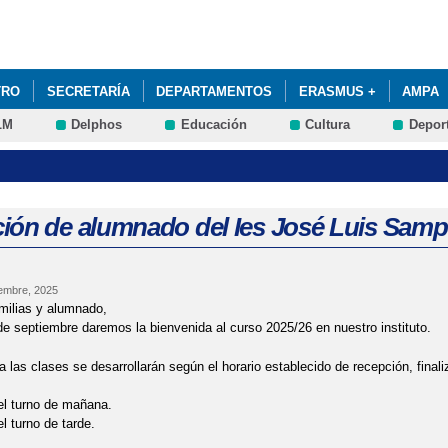
Pasar al
contenido
principal
TRO
SECRETARÍA
DEPARTAMENTOS
ERASMUS +
AMPA
LM
Delphos
Educación
Cultura
Depor
XITO EDUCATIVO Y PREVENCIÓN DEL ABANDONO EDUCATIVO TEMPRA
PECÍFICAS DE APOYO EDUCATIVO
ión de alumnado del Ies José Luis Samp
iembre, 2025
milias y alumnado,
de septiembre daremos la bienvenida al curso 2025/26 en nuestro instituto.
a las clases se desarrollarán según el horario establecido de recepción, finali
el turno de mañana.
l turno de tarde.