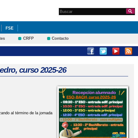
Search this site
Formulario de
búsqueda
FSE
tes
CRFP
Contacto
NO Y REFUERZO DE LA RED DE APOYO PARA EL ALUMNADO CON
edro, curso 2025-26
zando al término de la jornada