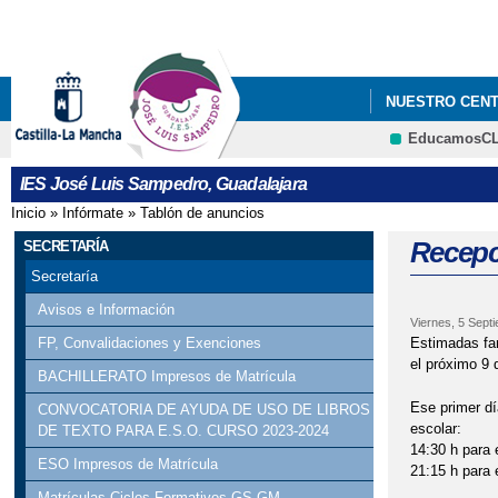
NUESTRO CEN
EducamosC
VI PLAN DE É
IES José Luis Sampedro, Guadalajara
NECESIDADES ES
Inicio
»
Infórmate
»
Tablón de anuncios
Se encuentra usted aquí
Recepc
SECRETARÍA
Secretaría
Avisos e Información
Viernes, 5 Sept
Estimadas fa
FP, Convalidaciones y Exenciones
el próximo 9 
BACHILLERATO Impresos de Matrícula
Ese primer dí
CONVOCATORIA DE AYUDA DE USO DE LIBROS
escolar:
DE TEXTO PARA E.S.O. CURSO 2023-2024
14:30 h para 
ESO Impresos de Matrícula
21:15 h para e
Matrículas Ciclos Formativos GS GM